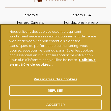
Ferrero.fr
Ferrero CSR
Ferrero Careers
Fondazione Ferrero
Ferrero Linkedin
Nutella.com
Nous utilisons des cookies essentiels qui sont
strictement nécessaires au fonctionnement de ce site
Tictac.com
Ferrerorocher.com
web et des cookies non essentiels à des fins
Kinder.com
statistiques, de performance ou marketing. Vous
pouvez accepter, refuser ou paramétrer les cookies
non essentiels en cliquant sur l’option de votre choix.
Pour plus d’informations, veuillez lire notre
Politique
CONDITIONS D'UTILISATION
MENTIONS LÉGALES
en matière de cookies.
.
POLITIQUE EN MATIÈRE DE COOKIES
CHARTE DE PROTECTION DES DONNEES PERSONNELLES
Paramètres des cookies
®
UTILISATION DE LA MARQUE NUTELLA
SPÉCIFICATIONS TECHNIQUES
REFUSER
ACCESSIBILITÉ : NON CONFORME (47%)
ACCEPTER
© FERRERO 2026, TOUS DROITS RESERVÉS