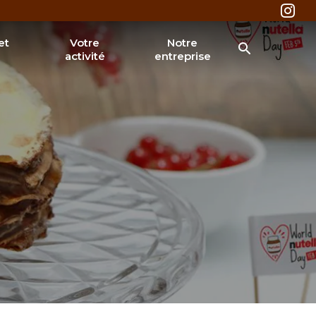
et
Votre
Notre
activité
entreprise
®
l Nutella
®
Nutella
a Muffin
& tarifaires
RECHERCHER