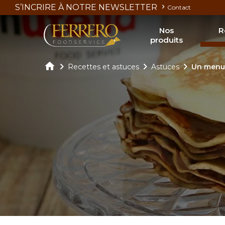
Skip
S’INCRIRE À NOTRE NEWSLETTER
Contact
to
main
Nos
R
content
produits
Découvrir nos produits Nutella
N
Découvrir nos produits Kinder
Nos livret
Recettes et astuces
Astuces
Un menu
Découvrir nos glaces
N
Conditions d'utilisation de la marque 