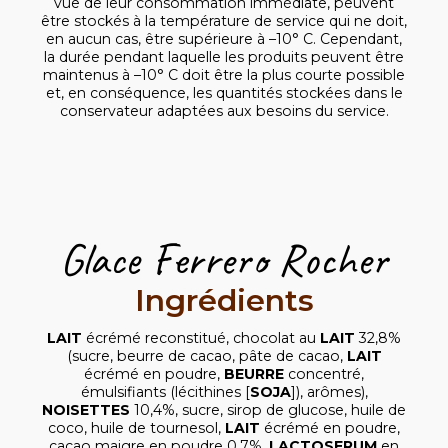
vue de leur consommation immédiate, peuvent
être stockés à la température de service qui ne doit,
en aucun cas, être supérieure à –10° C. Cependant,
la durée pendant laquelle les produits peuvent être
maintenus à –10° C doit être la plus courte possible
et, en conséquence, les quantités stockées dans le
conservateur adaptées aux besoins du service.
Glace Ferrero Rocher
Ingrédients
LAIT
écrémé reconstitué, chocolat au
LAIT
32,8%
(sucre, beurre de cacao, pâte de cacao,
LAIT
écrémé en poudre,
BEURRE
concentré,
émulsifiants (lécithines [
SOJA
]), arômes),
NOISETTES
10,4%, sucre, sirop de glucose, huile de
coco, huile de tournesol,
LAIT
écrémé en poudre,
cacao maigre en poudre 0,7%,
LACTOSERUM
en