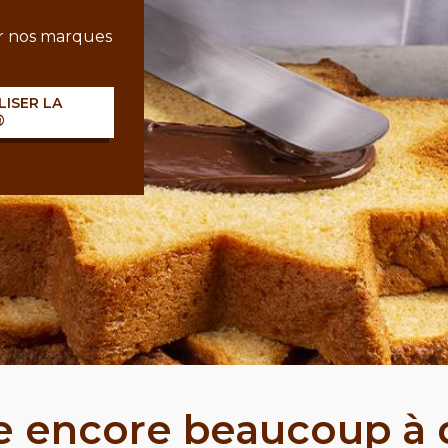
ur nos marques
ISER LA
®
ste encore beaucoup à 