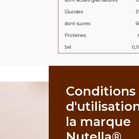
dont acides gras saturés
1
Glucides
5
dont sucres
5
Protéines
Sel
0,1
Conditions
d'utilisatio
la marque
Nutella®