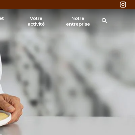
et
Votre
Notre
activité
entreprise
®
l Nutella
®
Nutella
a Muffin
& tarifaires
RECHERCHER