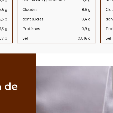
0,6 g
dont acides gras saturés
1,6 g
dont
7,5 g
Glucides
8,6 g
Glu
6,3 g
dont sucres
8,4 g
don
6,3 g
Protéines
0,9 g
Pro
07 g
Sel
0,016 g
Sel
n de