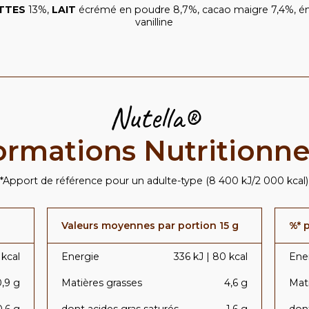
TTES
13%,
LAIT
écrémé en poudre 8,7%, cacao maigre 7,4%, émuls
vanilline
Nutella®
ormations Nutritionne
*Apport de référence pour un adulte-type (8 400 kJ/2 000 kcal)
Valeurs moyennes par portion 15 g
%* 
 kcal
Energie
336 kJ | 80 kcal
Ene
0,9 g
Matières grasses
4,6 g
Mati