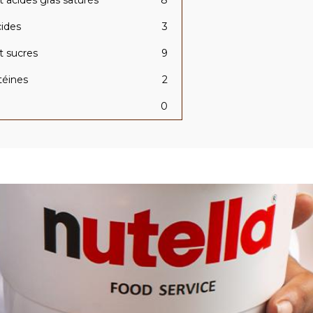
 acides gras saturés
8
cides
3
t sucres
9
téines
2
0