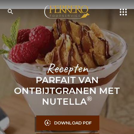
Skip
to
main
content
ONDERZOEKEN
Recepten
PARFAIT VAN
ONTBIJTGRANEN MET
®
NUTELLA
DOWNLOAD PDF