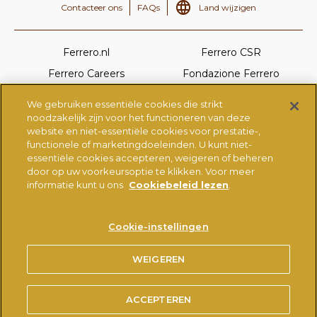
Contacteer ons
FAQs
Land wijzigen
Ferrero.nl
Ferrero CSR
Ferrero Careers
Fondazione Ferrero
Ferrero Linkedin
Nutella.com
We gebruiken essentiële cookies die strikt
Kinder.com
Tic-tac.com
noodzakelijk zijn voor het functioneren van deze
website en niet-essentiële cookies voor prestatie-,
Ferrerorocher.com
functionele of marketingdoeleinden. U kunt niet-
essentiële cookies accepteren, weigeren of beheren
door op uw voorkeursoptie te klikken. Voor meer
GEBRUIKSVOORWAARDEN
PRIVACYBELEID
informatie kunt u ons
Cookiebeleid lezen
.
COOKIEBELEID
®
GEBRUIK VAN HET NUTELLA
-HANDELSMERK
Cookie-instellingen
TECHNISCHE VEREISTEN
TECHNISCHE EN ORGANISATORISCHE
WEIGEREN
BEVEILIGINGSMAATREGELEN
ACCEPTEREN
© FERRERO 2026, ALLE RECHTEN VOORBEHOUDEN