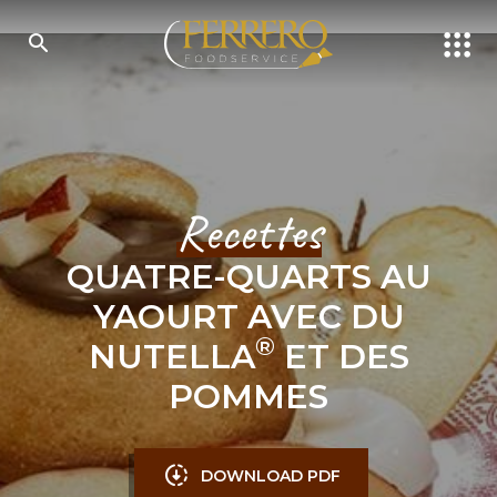
Skip
to
main
content
RECHERCHER
Recettes
QUATRE-QUARTS AU
YAOURT AVEC DU
®
NUTELLA
ET DES
POMMES
DOWNLOAD PDF