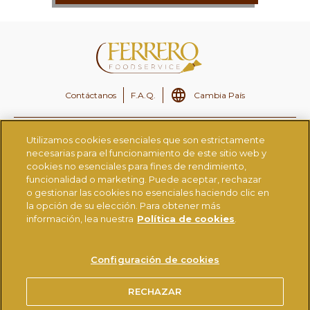
Contáctanos
F.A.Q.
Cambia País
Ferrero.es
Ferrero CSR
Utilizamos cookies esenciales que son estrictamente
necesarias para el funcionamiento de este sitio web y
Ferrero Careers
Ferrero Linkedin
cookies no esenciales para fines de rendimiento,
funcionalidad o marketing. Puede aceptar, rechazar
Nutella.com
Tictac.com
o gestionar las cookies no esenciales haciendo clic en
Ferrerorocher.com
la opción de su elección. Para obtener más
información, lea nuestra
Política de cookies
.
AVISO LEGAL
POLÍTICA DE PRIVACIDAD
Configuración de cookies
MEDIDAS DE SEGURIDAD TÉCNICAS Y ORGANIZATIVAS
®
POLÍTICA DE COOKIES
USO DE LA MARCA NUTELLA
RECHAZAR
REQUISITOS TÉCNICOS