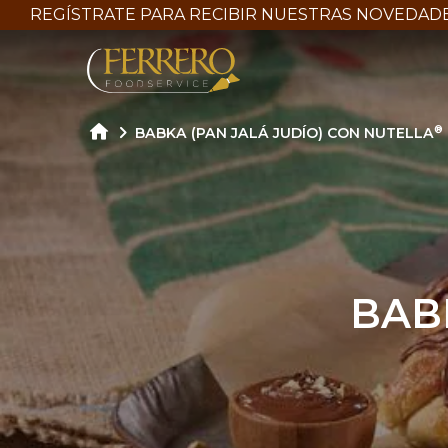
Skip
REGÍSTRATE PARA RECIBIR NUESTRAS NOVEDAD
to
main
content
®
BABKA (PAN JALÁ JUDÍO) CON NUTELLA
BAB