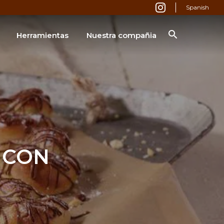
Spanish
Herramientas
Nuestra compañia
®
ensador manual Nutella
1kg
®
nsador electrónico Nutella
BUSCAR
 CON