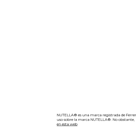
NUTELLA® es una marca registrada de Ferrero
uso sobre la marca NUTELLA®. No obstante, la 
en esta web