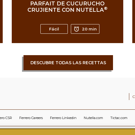
PARFAIT DE CUCURUCHO
®
CRUJIENTE CON NUTELLA
Fácil
20 min
DESCUBRE TODAS LAS RECETTAS
C
rero CSR
Ferrero Careers
Ferrero Linkedin
Nutella.com
Tictac.com
CIDAD
MEDIDAS DE SEGURIDAD TÉCNICAS Y ORGANIZATIVAS
POLÍTICA DE COO