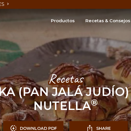
ES
Productos
Recetas & Consejos
Nuestras recetas
Disp
Nuestros consejos
Dispe
Buscar
Recetas
KA (PAN JALÁ JUDÍO)
®
NUTELLA
DOWNLOAD PDF
SHARE