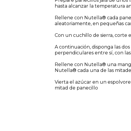
Prepare panecillos jalá de unos 1
hasta alcanzar la temperatura a
Rellene con Nutella® cada panecil
aleatoriamente, en pequeñas can
Con un cuchillo de sierra, corte 
A continuación, disponga las dos
perpendiculares entre sí, con la
Rellene con Nutella® una manga
Nutella® cada una de las mitades
Vierta el azúcar en un espolvor
mitad de panecillo