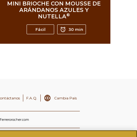
MINI BRIOCHE CON MOUSSE DE
ARÁNDANOS AZULES Y
®
NUTELLA
Fácil
30 min
ontáctanos
F.A.Q.
Cambia País
Ferrerorocher.com
®
KIES
USO DE LA MARCA NUTELLA