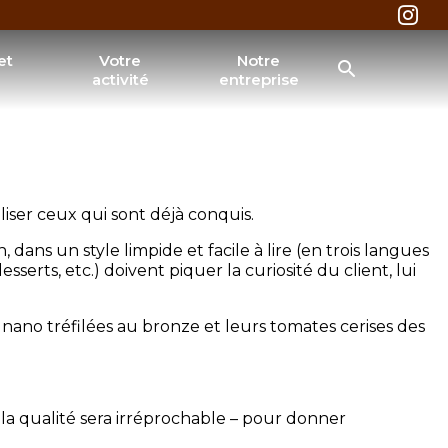
L'ESPRIT ET L'OFFRE CULINAIRE.
et
Votre
Notre
activité
entreprise
®
l Nutella
®
Nutella
a Muffin
& tarifaires
iser ceux qui sont déjà conquis.
RECHERCHER
dans un style limpide et facile à lire (en trois langues
esserts, etc.) doivent piquer la curiosité du client, lui
nano tréfilées au bronze et leurs tomates cerises des
la qualité sera irréprochable – pour donner