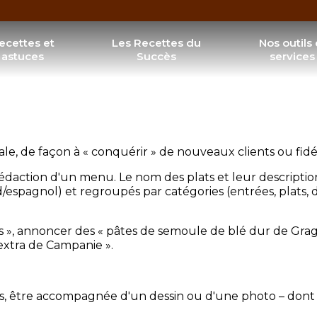
'EST UNE FORME DE PRÉSENTATION QUI EN ILLUSTRE 
ecettes et
Les Recettes du
Nos outils 
astuces
Succès
services
®
os recettes
Distributeur manue
s recettes de saison
Kit de visibilité 
Rechercher
os astuces
Présentoir Nutell
®
Nutella
Affiches modifiables 
e, de façon à « conquérir » de nouveaux clients ou fidél
édaction d'un menu. Le nom des plats et leur description, 
and/espagnol) et regroupés par catégories (entrées, plats, d
es », annoncer des « pâtes de semoule de blé dur de Grag
extra de Campanie ».
s, être accompagnée d'un dessin ou d'une photo – dont 