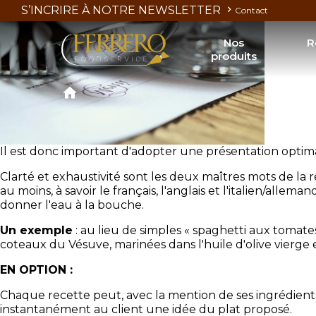
Skip
LE MENU EST LA CARTE DE VISITE DU RESTAURANT. C
S’INCRIRE À NOTRE NEWSLETTER
Contact
to
main
Nos
R
content
produits
Découvrir nos produits Nutella
N
Découvrir nos produits Kinder
Nos livret
Découvrir nos glaces
N
Conditions d'utilisation de la marque 
Il est donc important d'adopter une présentation optimal
Clarté et exhaustivité sont les deux maîtres mots de la r
au moins, à savoir le français, l'anglais et l'italien/allem
donner l'eau à la bouche.
Un exemple
: au lieu de simples « spaghetti aux tomat
coteaux du Vésuve, marinées dans l'huile d'olive vierge 
EN OPTION :
Chaque recette peut, avec la mention de ses ingrédient
instantanément au client une idée du plat proposé.