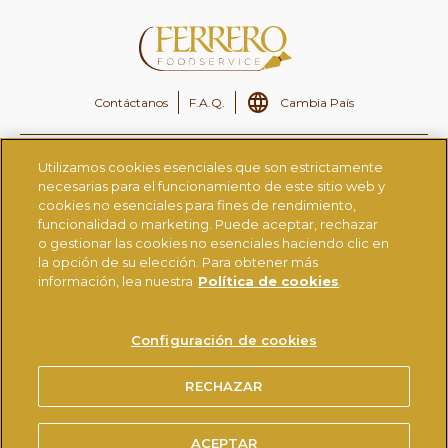
Contáctanos
F.A.Q.
Cambia País
Ferrero.es
Ferrero CSR
Utilizamos cookies esenciales que son estrictamente
necesarias para el funcionamiento de este sitio web y
Ferrero Careers
Ferrero Linkedin
cookies no esenciales para fines de rendimiento,
funcionalidad o marketing. Puede aceptar, rechazar
Nutella.com
Tictac.com
o gestionar las cookies no esenciales haciendo clic en
Ferrerorocher.com
la opción de su elección. Para obtener más
información, lea nuestra
Política de cookies
.
AVISO LEGAL
POLÍTICA DE PRIVACIDAD
Configuración de cookies
MEDIDAS DE SEGURIDAD TÉCNICAS Y ORGANIZATIVAS
®
POLÍTICA DE COOKIES
USO DE LA MARCA NUTELLA
RECHAZAR
REQUISITOS TÉCNICOS
ACEPTAR